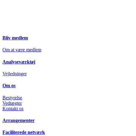
Close
Bliv medlem
Menu
Om at være medlem
Analyseværktøj
Vejledninger
Om os
Bestyrelse
Vedtægter
Kontakt os
Arrangementer
Faciliterede netværk