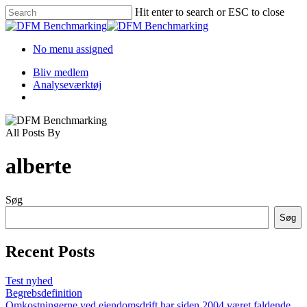
Skip
Hit enter to search or ESC to close
to
Close
main
Search
content
Menu
No menu assigned
Bliv medlem
Analyseværktøj
Menu
All Posts By
alberte
Søg
Søg
Recent Posts
Test nyhed
Begrebsdefinition
Omkostningerne ved ejendomsdrift har siden 2004 været faldende