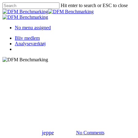
Skip
Hit enter to search or ESC to close
to
Close
main
Search
content
Menu
No menu assigned
Bliv medlem
Analyseværktøj
Menu
Artikler
Omkostningerne ved
ejendomsdrift har siden 2004
været faldende
By
jeppe
20/06/2022
No Comments