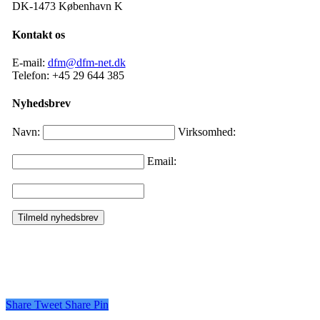
DK-1473 København K
Kontakt os
E-mail:
dfm@dfm-net.dk
Telefon: +45 29 644 385
Nyhedsbrev
Navn:
Virksomhed:
Email:
Share
Tweet
Share
Pin