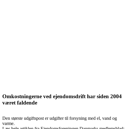
Omkostningerne ved ejendomsdrift har siden 2004
været faldende
Den største udgiftspost er udgifter til forsyning med el, vand og
varme.
Læs hele artiklen fra Ejendomsforeningen Danmarks medlemsblad: